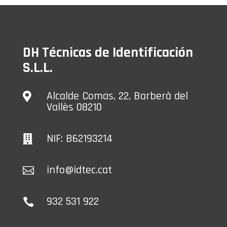
DH Técnicas de Identificación
S.L.L.
Alcalde Comas, 22, Barberà del

Vallès 08210
NIF: B62193214

info@idtec.cat

932 531 922
